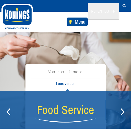
NL
EN
DU
FR
Menu
Voor meer informatie:
Lees verder
Food Service